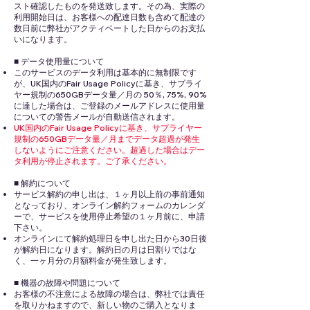
スト確認したものを発送致します。その為、実際の
利用開始日は、お客様への配達日数も含めて配達の
数日前に弊社がアクティベートした日からのお支払
いになります。
■ データ使用量について
このサービスのデータ利用は基本的に無制限です
が、UK国内のFair Usage Policyに基き、サプライ
ヤー規制の650GBデータ量／月の 50％, 75%, 90%
に達した場合は、ご登録のメールアドレスに使用量
についての警告メールが自動送信されます。
UK国内のFair Usage Policyに基き、サプライヤー
規制の650GBデータ量／月までデータ超過が発生
しないようにご注意ください。超過した場合はデー
タ利用が停止されます。ご了承ください。
■ 解約について
サービス解約の申し出は、１ヶ月以上前の事前通知
となっており、オンライン解約フォームのカレンダ
ーで、サービスを使用停止希望の１ヶ月前に、申請
下さい。
オンラインにて解約処理日を申し出た日から30日後
が解約日になります。解約日の月は日割りではな
く、一ヶ月分の月額料金が発生致します。
■ 機器の故障や問題について
お客様の不注意による故障の場合は、弊社では責任
を取りかねますので、新しい物のご購入となりま