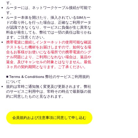
す。
ルーターには、ネットワークケーブル接続が可能で
す。
ルーター本体を開けたり、挿入されているSIMカー
ドの取り外しを行った場合は、正確なご利用データ
が認識できなくなり、サービスに負傷が生じ異常な
料金が発生しても、弊社では一切の責任は取りかね
ます。ご注意ください。
携帯電波に接続しインターネットの使用可能な確認
テストをした機材をお届けしますので、如何なる場
合もお客様がお使いになる場所での携帯電波のシグ
ナル問題により、ご利用になれない場合は、返品や
返金、及びキャンセルの対象とはなりません。最低
３ヶ月の契約期間となります。ご了承ください。
■ Terms & Conditions 弊社のサービスご利用規約
について
規約は常時ご通知無く変更及び更新されます。弊社
のサービスご利用中は、常時その時点で最新版の規
約に同意したものと見なされます。
会員規約および注意事項に同意して申し込む