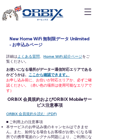
New Home WiFi 無制限データ Unlimited
- お申込みページ
詳細は
よくある質問
、
Home WiFi 紹介ページ
をご
覧ください。
お使いになる場所がデーター通信対応エリアである
かどうかは、
ここから確認できます。
お申し込み前に、お住いが対応エリアか、必ずご確
認ください。（赤い色の場所は使用可能なエリアで
す）
ORBIX 会員規約およびORBIX Mobileサー
ビス注意事項
ORBIX 会員規約を読む（PDF)
■ ご利用上の注意事項
本サービスのお申込み後のキャンセルはできませ
ん。また、如何なる場合もお客様がお使いになる場
所での携帯電波のシグナル問題により、ご利用にな