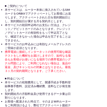
■ ご契約について
本サービスは、ルーター本体に挿入されているSIM
カードをORBIXでアクティベートしてお客様にお送
りします。アクティベートされた日を契約開始日と
し、契約開始日が属する月を契約月とします。
本サービスの初回申込時のお支払い方法は、クレジ
ット／デビットカードのみとなります。クレジット
／デビットカードの有効性をもって申込完了とな
り、確認できなかった場合は申込を完了することは
できません。
本サービスのお申込みには有効なメールアドレスの
ご登録が必須となります。
携帯電波に接続しインターネットの使用可能な確認
テストをした機材をお届けしますので、如何なる場
合もお客様がお使いになる場所での携帯電波のシグ
ナル問題により、ご利用になれない場合は、返品や
返金、及びキャンセルの対象とはなりません。最低
３ヶ月の契約期間となります。ご了承ください。
■ 料金について
本サービスの初期費用として、開通手続き手数料登
録事務手数料、設定済み機材費、送料などが発生致
します。
契約開始月の月額料金及び使用できるデータ量は日
割りになります。
お客様へ配達された時点で、そのままWiFiルーター
をご利用頂けるよう、弊社でアクティベート接続テ