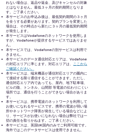
れない場合は、返品や返金、及びキャンセルの対象
とはなりません。最低３ヶ月の契約期間となりま
す。ご了承ください。
本サービスのお申込み後は、最低契約期間の３ヶ月
を全うする必要があります。契約プランを変更した
場合は、その時点から新たに３ヶ月の最低契約期間
が発生します。
本サービスはVodafoneのネットワークを使用しま
すが、Vodafoneが提供するサービスではありませ
ん。
本サービスでは、Vodafoneの別サービスは利用で
きません。
本サービスのデータ通信対応エリアは、Vodafone
の対応エリアに準じます。対応エリアは、
ここから
ご確認ください。
本サービスは、端末機器が通信対応エリアの圏内に
て接続する限り通信することができます。ただし、
通信対応エリア内であっても、屋内、地下駐車場、
ビルの陰、トンネル、山間部 等電波の伝わりにくい
場所では、通信を行うことができない場合がありま
す。
本サービスは、携帯電波のネットワークを利用して
お使いになれるサービスです。携帯の電波が弱い場
所やネットワーク障害が発生している場合などによ
り、サービスがお使いになれない場合は弊社では一
切の責任を取りかねます。ご了承ください。
本サービスは、英国UK国内のみでご利用可能です。
海外ではこのデータサービスは使用できません。