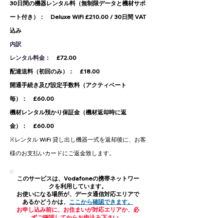
30日間の機器レンタル料（無制限データと機材サポ
ート付き）： Deluxe WiFi £210.00 / 30日間 VAT
込み
内訳
​レンタル料金
：
£72.00
配達送料（初回のみ）： £18.00
開通手続き及び設定手数料（アクティベート
毎）： £60.00
機材レンタル預かり保証金（機材返却時に返
金）： £60.00
※レンタル WiFi 貸し出し機器一式を返却後に、お客
様のお支払いカードにご返金致します。
このサービスは、Vodafoneの携帯ネットワー
クを利用しています。
お使いになる場所が、データ通信対応エリアで
あるかどうかは、
ここから確認できます。
お申し込み前に、お住まいが対応エリアか、必
ずご確認してからお申込み下さい。