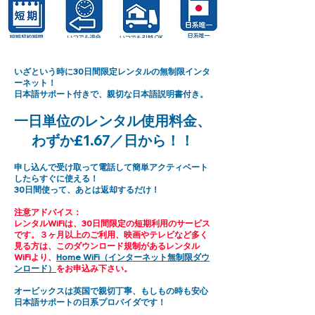
いざという時に30日間限定レンタルの無制限インタ
ーネット！
日本語サポート付きで、親切な日本語説明書付き。
一日単位のレンタル使用料金、
わずか£1.67／日から！！
申し込んで受け取って電話して簡単アクティベート
したらすぐに使える！
30日間使って、あとは返却するだけ！
注意アドバイス：
レンタルWiFiは、30日間限定の短期利用のサービス
です。３ヶ月以上のご利用、映画やテレビなど多く
見る方は、このダウンロード規制があるレンタル
WiFiより、
Home WiFi（インターネット無制限ダウ
ンロード）
をお申込み下さい。
オービックスは英国で親切丁寧、もしもの時も安心
日本語サポートの日系プロバイダです！